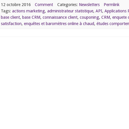
12 octobre 2016
Comment
Categories:
Newsletters
Permlink
Tags:
actions marketing
,
administrateur statistique
,
API
,
Applications
base client
,
base CRM
,
connaissance client
,
couponing
,
CRM
,
enquete d
satisfaction
,
enquêtes et baromètres online à chaud
,
études comporte