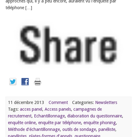
approches qui, il y a peu encore, auraient vu l’enquête par
téléphone […]
11 décembre 2013
Comment
Categories:
Newsletters
Tags:
acces panel
,
Access panels
,
campagnes de
recrutement
,
Echantillonnage
,
élaboration du questionnaire
,
enquête online
,
enquête par téléphone
,
enquête phoning
,
Méthode d’échantillonnage
,
outils de sondage
,
panéliste
,
panélistes
,
plates-formes d’appels
,
questionnaire
,